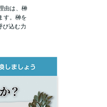
理由は、榊
ます。榊を
呼び込む力