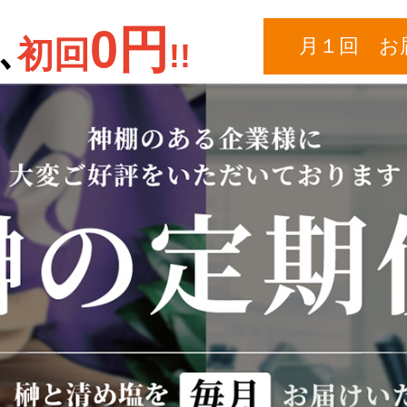
0円
､
初回
月１回 お
!!